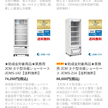
充実の機能、省エネ設計、自動霜取
映える！温度管理、省エネ、製品保
り機能搭載。使いやすさと環境に配
証付き。250ml缶138本収納可能。
慮した最適な冷蔵庫。
送料無料！
★助成金対象商品★業務用
★助成金対象商品★業務
JCM タテ型冷蔵ショーケース
用 JCM タテ型冷蔵ショーケー
JCMS-142【送料無料】
ス JCMS-214【送料無料】
74,250円(税込)
88,000円(税込)
高性能JCMタテ型冷蔵ショーケー
【JCM タテ型冷蔵ショーケース
ス。LED照明で食品を美しく演出。
JCMS-214】使いやすさ重視！温度
省エネ設計で環境にも優しい。自然
自在設定2〜10℃、LED照明で見や
冷媒採用で電力節約。2〜10℃の温
すい、CO2排出ゼロの省エネ製品。
度設定で食材の鮮度を保つ。使いや
保冷最適な二重ガラス採用、自動霜
すいデジタルコントロールパネル。
取り搭載。年間電力量節約で経済
庫内収納力も抜群。
的！送料無料！