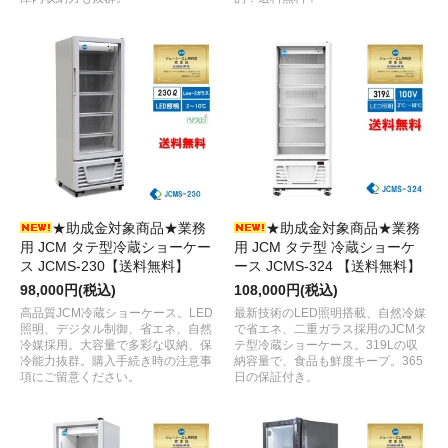
★助成金対象商品★業務
★助成金対象商品★業務
用 JCM タテ型冷蔵ショーケー
用 JCM タテ型 冷蔵ショーケ
ス JCMS-230【送料無料】
ース JCMS-324 【送料無料】
98,000円(税込)
108,000円(税込)
高品質JCM冷蔵ショーケース。LED
最新技術のLED照明搭載、自然冷媒
照明、デジタル制御、省エネ、自然
で省エネ、二重ガラス採用のJCMタ
冷媒採用。大容量で多彩な収納、保
テ型冷蔵ショーケース。319Lの収
冷能力抜群。購入手続き時の注意事
納容量で、食品も鮮度キープ。365
項にご留意ください。
日の保証付き。