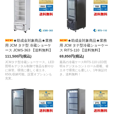
★助成金対象商品★業務
★助成金対象商品★業務
用 JCM タテ型 冷蔵ショーケ
用 JCM タテ型冷蔵ショーケー
ース JCMS-363 【送料無料】
ス RITS-110 【送料無料】
111,500円(税込)
69,850円(税込)
JCMタテ型冷蔵ショーケース。LED
最高の冷蔵ケースRITS-110 LED照
照明＆デジタル制御で食品を鮮やか
明＆デジタルコントロール搭載、省
に保管。環境に優しく省エネ、
エネで環境にも優しい。1年保証付
650L収納可能。設置オプションも
き。送料無料！
充実。