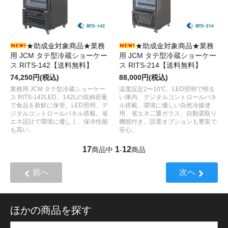
★助成金対象商品★業務
★助成金対象商品★業務
用 JCM タテ型冷蔵ショーケー
用 JCM タテ型冷蔵ショーケー
ス RITS-142【送料無料】
ス RITS-214【送料無料】
74,250円(税込)
88,000円(税込)
業務用 JCM タテ型冷蔵ショーケー
温度設定2〜10℃、LED照明で明る
ス RITS-142LED。142Lの収納容量
い庫内、デジタルコントロールパネ
で食品を新鮮に保管。LED照明、デ
ル搭載、環境に優しい自然冷媒使
ジタルコントロールパネル搭載。省
用、省エネ二重ガラス、自動霜取り
エネ設計で環境に優しく、保冷性能
機能付き。設置オプションも豊富で
も高い。
安心。
17
1
12
商品中
-
商品
前へ
次へ
ほかの商品を探す