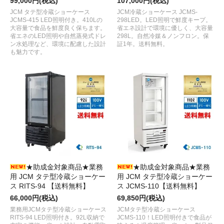
99,000円(税込)
107,000円(税込)
JCM タテ型冷蔵ショーケース
JCM冷蔵ショーケース JCMS-
JCMS-415 LED照明付き。410Lの
298LED。LED照明で鮮度キープ。
大容量で食品を鮮度良く保ちます。
省エネ設計で環境に優しく、大容量
省エネのLED照明や自然蒸発式ドレ
298L。自然冷媒＆ノンフロン。保
ン水処理など、環境に配慮した設計
証1年。送料無料。
も魅力です。
★助成金対象商品★業務
★助成金対象商品★業務
用 JCM タテ型冷蔵ショーケー
用 JCM タテ型冷蔵ショーケー
ス RITS-94 【送料無料】
ス JCMS-110【送料無料】
66,000円(税込)
69,850円(税込)
業務用JCMタテ型冷蔵ショーケース
JCMタテ型冷蔵ショーケース
RITS-94 LED照明付き。92L収納で
JCMS-110！LED照明付きで食品が