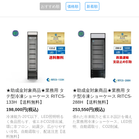
おすすめ順
価格順
新着順
★助成金対象商品★業務用 タ
★助成金対象商品★業務用 タ
テ型冷凍ショーケース RITCS-
テ型冷凍ショーケース RITCS-
133H 【送料無料】
288H 【送料無料】
198,000円(税込)
253,550円(税込)
冷凍能力-20℃以下、LED照明明る
優れた冷凍能力と省エネ設計を備え
く食品照らす、省エネCO2排出減、
た業務用冷凍ショーケース。LED照
環に非フロン、結露少、広がりやす
明、自動霜取り、CO2削減。
い冷気、自動霜取り、配送注意【送
料無料】