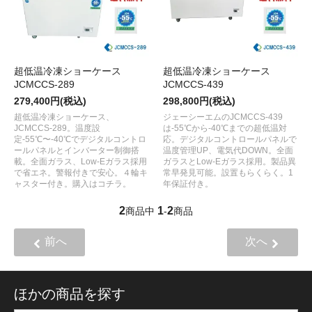
超低温冷凍ショーケース
超低温冷凍ショーケース
JCMCCS-289
JCMCCS-439
279,400円(税込)
298,800円(税込)
超低温冷凍ショーケース、
ジェーシーエムのJCMCCS-439
JCMCCS-289。温度設
は-55℃から-40℃までの超低温対
定-55℃〜-40℃でデジタルコントロ
応。デジタルコントロールパネルで
ールパネルとインバーター制御搭
温度管理UP、電気代DOWN。全面
載。全面ガラス、Low-Eガラス採用
ガラスとLow-Eガラス採用。製品異
で省エネ。警報付きで安心。４輪キ
常早発見可能。設置もらくらく。1
ャスター付き。購入はコチラ。
年保証付き。
2
1
2
商品中
-
商品
前へ
次へ
ほかの商品を探す