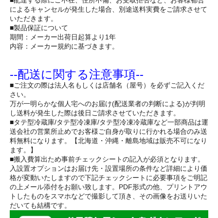
■配達する際にご不在、住所不備、お受取拒否など、お客様都合
によるキャンセルが発生した場合、別途送料実費をご請求させて
いただきます。
■製品保証について
期間：メーカー出荷日起算より1年
内容：メーカー規約に基づきます。
--配送に関する注意事項--
■ご注文の際は法人名もしくは店舗名（屋号）を必ずご記入くだ
さい。
万が一明らかな個人宅へのお届け(配送業者の判断による)が判明
し送料が発生した際は後日ご請求させていただきます。
■タテ型冷蔵庫/タテ型冷凍庫/タテ型冷凍冷蔵庫など一部商品は運
送会社の営業所止めでお客様ご自身が取りに行かれる場合のみ送
料無料になります。【北海道・沖縄・離島地域は販売不可になり
ます。】
■搬入費算出ため事前チェックシートの記入が必須となります。
入設置オプションはお届け先・設置場所の条件など詳細により価
格が変動いたしますので下記チェックシートに必要事項をご明記
の上メール添付をお願い致します。PDF形式の他、プリントアウ
トしたものをスマホなどで撮影して頂き、その画像をお送りいた
だいても結構です。