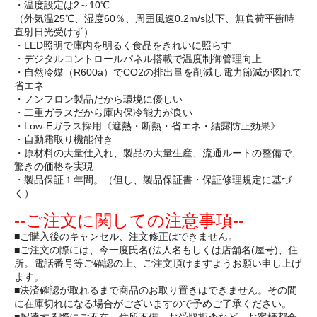
・温度設定は2～10℃
（外気温25℃、湿度60％、周囲風速0.2m/s以下、無負荷平衝時
直射日光受けず）
・LED照明で庫内を明るく食品をきれいに照らす
・デジタルコントロールパネル搭載で温度制御管理向上
・自然冷媒（R600a）でCO2の排出量を削減し電力節減が図れて
省エネ
・ノンフロン製品だから環境に優しい
・二重ガラスだから庫内保冷能力が良い
・Low-Eガラス採用《遮熱・断熱・省エネ・結露防止効果》
・自動霜取り機能付き
・原材料の大量仕入れ、製品の大量生産、流通ルートの整備で、
驚きの価格を実現
・製品保証１年間。（但し、製品保証書・保証修理規定に基づ
く）
--ご注文に関しての注意事項--
■ご購入後のキャンセル、注文修正はできません。
■ご注文の際には、今一度氏名(法人名もしくは店舗名(屋号)、住
所。電話番号等ご確認の上、ご注文頂けますようお願い申し上げ
ます。
■決済確認が取れるまで商品のお取り置きはできません。その間
に在庫切れになる場合がございますので予めご了承ください。