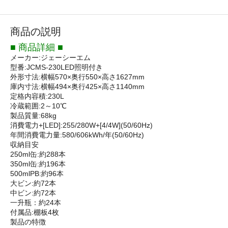
商品の説明
■ 商品詳細 ■
メーカー:ジェーシーエム
型番:JCMS-230LED照明付き
外形寸法:横幅570×奥行550×高さ1627mm
庫内寸法:横幅494×奥行425×高さ1140mm
定格内容積:230L
冷蔵範囲:2～10℃
製品質量:68kg
消費電力+[LED]:255/280W+[4/4W](50/60Hz)
年間消費電力量:580/606kWh/年(50/60Hz)
収納目安
250ml缶:約288本
350ml缶:約196本
500mlPB:約96本
大ビン:約72本
中ビン:約72本
一升瓶：約24本
付属品:棚板4枚
製品の特徴