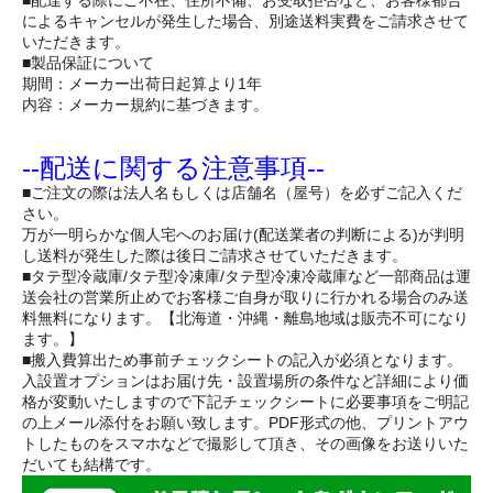
■配達する際にご不在、住所不備、お受取拒否など、お客様都合
によるキャンセルが発生した場合、別途送料実費をご請求させて
いただきます。
■製品保証について
期間：メーカー出荷日起算より1年
内容：メーカー規約に基づきます。
--配送に関する注意事項--
■ご注文の際は法人名もしくは店舗名（屋号）を必ずご記入くだ
さい。
万が一明らかな個人宅へのお届け(配送業者の判断による)が判明
し送料が発生した際は後日ご請求させていただきます。
■タテ型冷蔵庫/タテ型冷凍庫/タテ型冷凍冷蔵庫など一部商品は運
送会社の営業所止めでお客様ご自身が取りに行かれる場合のみ送
料無料になります。【北海道・沖縄・離島地域は販売不可になり
ます。】
■搬入費算出ため事前チェックシートの記入が必須となります。
入設置オプションはお届け先・設置場所の条件など詳細により価
格が変動いたしますので下記チェックシートに必要事項をご明記
の上メール添付をお願い致します。PDF形式の他、プリントアウ
トしたものをスマホなどで撮影して頂き、その画像をお送りいた
だいても結構です。