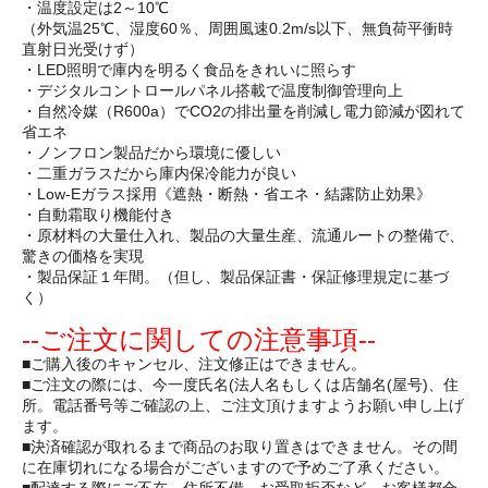
・温度設定は2～10℃
（外気温25℃、湿度60％、周囲風速0.2m/s以下、無負荷平衝時
直射日光受けず）
・LED照明で庫内を明るく食品をきれいに照らす
・デジタルコントロールパネル搭載で温度制御管理向上
・自然冷媒（R600a）でCO2の排出量を削減し電力節減が図れて
省エネ
・ノンフロン製品だから環境に優しい
・二重ガラスだから庫内保冷能力が良い
・Low-Eガラス採用《遮熱・断熱・省エネ・結露防止効果》
・自動霜取り機能付き
・原材料の大量仕入れ、製品の大量生産、流通ルートの整備で、
驚きの価格を実現
・製品保証１年間。（但し、製品保証書・保証修理規定に基づ
く）
--ご注文に関しての注意事項--
■ご購入後のキャンセル、注文修正はできません。
■ご注文の際には、今一度氏名(法人名もしくは店舗名(屋号)、住
所。電話番号等ご確認の上、ご注文頂けますようお願い申し上げ
ます。
■決済確認が取れるまで商品のお取り置きはできません。その間
に在庫切れになる場合がございますので予めご了承ください。