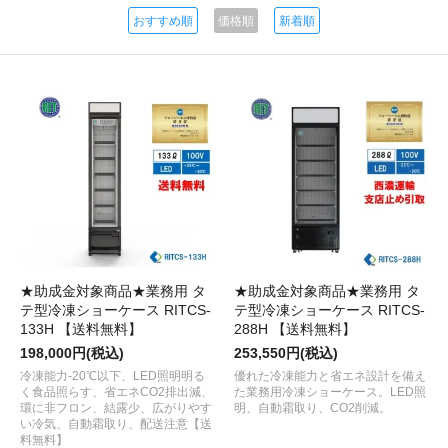
おすすめ順
価格順
新着順
★助成金対象商品★業務用 タ
★助成金対象商品★業務用 タ
テ型冷凍ショーケース RITCS-
テ型冷凍ショーケース RITCS-
133H 【送料無料】
288H 【送料無料】
198,000円(税込)
253,550円(税込)
冷凍能力-20℃以下、LED照明明る
優れた冷凍能力と省エネ設計を備え
く食品照らす、省エネCO2排出減、
た業務用冷凍ショーケース。LED照
環に非フロン、結露少、広がりやす
明、自動霜取り、CO2削減。
い冷気、自動霜取り、配送注意【送
料無料】