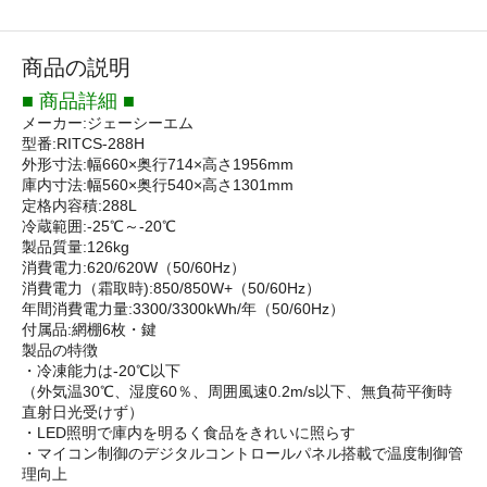
商品の説明
■ 商品詳細 ■
メーカー:ジェーシーエム
型番:RITCS-288H
外形寸法:幅660×奥行714×高さ1956mm
庫内寸法:幅560×奥行540×高さ1301mm
定格内容積:288L
冷蔵範囲:-25℃～-20℃
製品質量:126kg
消費電力:620/620W（50/60Hz）
消費電力（霜取時):850/850W+（50/60Hz）
年間消費電力量:3300/3300kWh/年（50/60Hz）
付属品:網棚6枚・鍵
製品の特徴
・冷凍能力は-20℃以下
（外気温30℃、湿度60％、周囲風速0.2m/s以下、無負荷平衡時
直射日光受けず）
・LED照明で庫内を明るく食品をきれいに照らす
・マイコン制御のデジタルコントロールパネル搭載で温度制御管
理向上