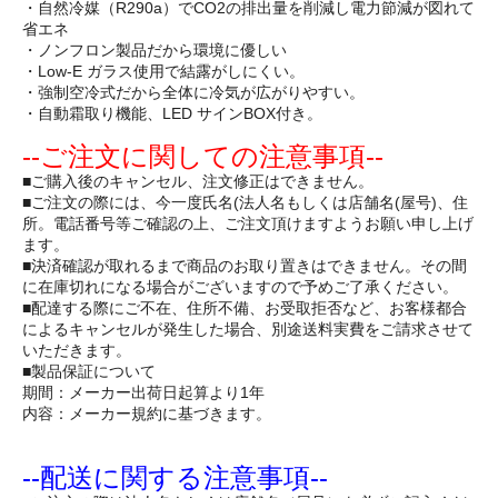
・自然冷媒（R290a）でCO2の排出量を削減し電力節減が図れて
省エネ
・ノンフロン製品だから環境に優しい
・Low-E ガラス使用で結露がしにくい。
・強制空冷式だから全体に冷気が広がりやすい。
・自動霜取り機能、LED サインBOX付き。
--ご注文に関しての注意事項--
■ご購入後のキャンセル、注文修正はできません。
■ご注文の際には、今一度氏名(法人名もしくは店舗名(屋号)、住
所。電話番号等ご確認の上、ご注文頂けますようお願い申し上げ
ます。
■決済確認が取れるまで商品のお取り置きはできません。その間
に在庫切れになる場合がございますので予めご了承ください。
■配達する際にご不在、住所不備、お受取拒否など、お客様都合
によるキャンセルが発生した場合、別途送料実費をご請求させて
いただきます。
■製品保証について
期間：メーカー出荷日起算より1年
内容：メーカー規約に基づきます。
--配送に関する注意事項--