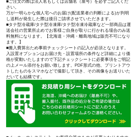
■ご注文の際は法人名もしくは店舗名（屋号）を必ずご記入くだ
さい。
万が一明らかな個人宅へのお届け(配送業者の判断による)が判明
し送料が発生した際は後日ご請求させていただきます。
■タテ型冷蔵庫/タテ型冷凍庫/タテ型冷凍冷蔵庫など一部商品は運
送会社の営業所止めでお客様ご自身が取りに行かれる場合のみ送
料無料になります。【北海道・沖縄・離島地域は販売不可になり
ます。】
■搬入費算出ため事前チェックシートの記入が必須となります。
入設置オプションはお届け先・設置場所の条件など詳細により価
格が変動いたしますので下記チェックシートに必要事項をご明記
の上メール添付をお願い致します。PDF形式の他、プリントアウ
トしたものをスマホなどで撮影して頂き、その画像をお送りいた
だいても結構です。