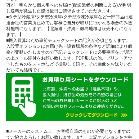
万が一明らかな個人宅へのお届け(配送業者の判断による)が判明
し送料が発生した際は後日ご請求させていただきます。
■タテ型冷蔵庫/タテ型冷凍庫/タテ型冷凍冷蔵庫など一部商品は運
送会社の営業所止めでお客様ご自身が取りに行かれる場合のみ送
料無料になります。【北海道・沖縄・離島地域は販売不可になり
ます。】
■搬入費算出ため事前チェックシートの記入が必須となります。
入設置オプションはお届け先・設置場所の条件など詳細により価
格が変動いたしますので下記チェックシートに必要事項をご明記
の上メール添付をお願い致します。PDF形式の他、プリントアウ
トしたものをスマホなどで撮影して頂き、その画像をお送りいた
だいても結構です。
■メーカーのシステム上、お客様自筆のものが必要となりますの
でご協力よろしくお願い致します。また、上記オプションをお申