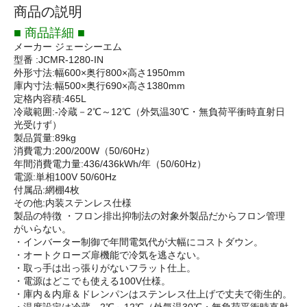
商品の説明
■ 商品詳細 ■
メーカー ジェーシーエム
型番 :JCMR-1280-IN
外形寸法:幅600×奥行800×高さ1950mm
庫内寸法:幅500×奥行690×高さ1380mm
定格内容積:465L
冷蔵範囲:-冷蔵－2℃～12℃（外気温30℃・無負荷平衝時直射日
光受けず）
製品質量:89kg
消費電力:200/200W（50/60Hz）
年間消費電力量:436/436kWh/年（50/60Hz）
電源:単相100V 50/60Hz
付属品:網棚4枚
その他:内装ステンレス仕様
製品の特徴 ・フロン排出抑制法の対象外製品だからフロン管理
がいらない。
・インバーター制御で年間電気代が大幅にコストダウン。
・オートクローズ扉機能で冷気を逃さない。
・取っ手は出っ張りがないフラット仕上。
・電源はどこでも使える100V仕様。
・庫内＆内扉＆ドレンパンはステンレス仕上げで丈夫で衛生的。