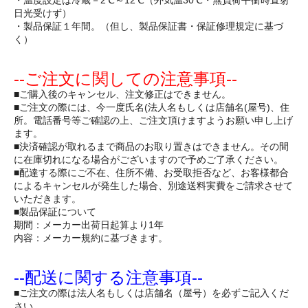
・温度設定は冷蔵－2℃～12℃（外気温30℃・無負荷平衝時直射
日光受けず）
・製品保証１年間。（但し、製品保証書・保証修理規定に基づ
く）
--ご注文に関しての注意事項--
■ご購入後のキャンセル、注文修正はできません。
■ご注文の際には、今一度氏名(法人名もしくは店舗名(屋号)、住
所。電話番号等ご確認の上、ご注文頂けますようお願い申し上げ
ます。
■決済確認が取れるまで商品のお取り置きはできません。その間
に在庫切れになる場合がございますので予めご了承ください。
■配達する際にご不在、住所不備、お受取拒否など、お客様都合
によるキャンセルが発生した場合、別途送料実費をご請求させて
いただきます。
■製品保証について
期間：メーカー出荷日起算より1年
内容：メーカー規約に基づきます。
--配送に関する注意事項--
■ご注文の際は法人名もしくは店舗名（屋号）を必ずご記入くだ
さい。