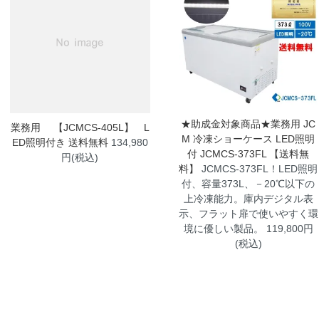
★助成金対象商品★業務用 JC
業務用 【JCMCS-405L】 L
M 冷凍ショーケース LED照明
ED照明付き 送料無料
134,980
付 JCMCS-373FL 【送料無
円(税込)
料】
JCMCS-373FL！LED照明
付、容量373L、－20℃以下の
上冷凍能力。庫内デジタル表
示、フラット扉で使いやすく環
境に優しい製品。 119,800円
(税込)